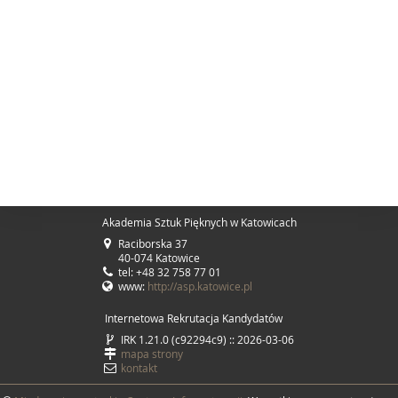
Akademia Sztuk Pięknych w Katowicach
Raciborska 37
40-074 Katowice
tel: +48 32 758 77 01
www:
http://asp.katowice.pl
Internetowa Rekrutacja Kandydatów
IRK 1.21.0 (c92294c9) :: 2026-03-06
mapa strony
kontakt