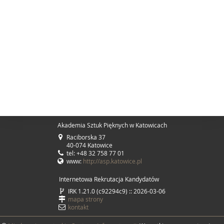
Akademia Sztuk Pięknych w Katowicach
Raciborska 37
40-074 Katowice
tel: +48 32 758 77 01
www:
http://asp.katowice.pl
Internetowa Rekrutacja Kandydatów
IRK 1.21.0 (c92294c9) :: 2026-03-06
mapa strony
kontakt