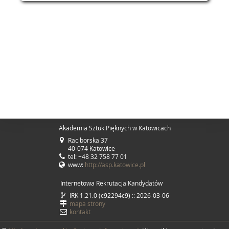
Akademia Sztuk Pięknych w Katowicach
Raciborska 37
40-074 Katowice
tel: +48 32 758 77 01
www:
http://asp.katowice.pl
Internetowa Rekrutacja Kandydatów
IRK 1.21.0 (c92294c9) :: 2026-03-06
mapa strony
kontakt