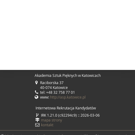
Akademia Sztuk Pięknych w Katowicach
Raciborska 37
40-074 Katowice
tel: +48 32 758 77 01
www:
http://asp.katowice.pl
Internetowa Rekrutacja Kandydatów
IRK 1.21.0 (c92294c9) :: 2026-03-06
mapa strony
kontakt